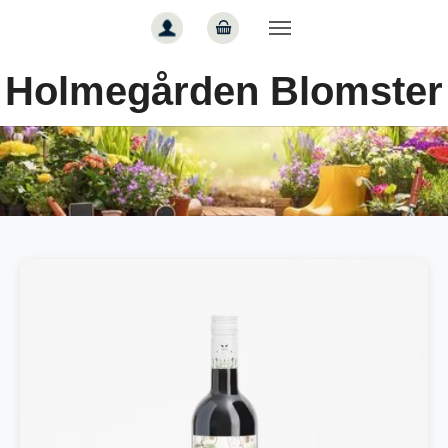
Gå til hoved-indhold
Holmegården Blomster