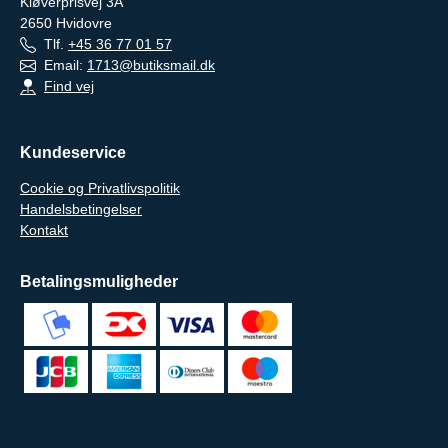
Kløverprisvej 3A
2650
Hvidovre
Tlf.
+45 36 77 01 57
Email:
1713@butiksmail.dk
Find vej
Kundeservice
Cookie og Privatlivspolitik
Handelsbetingelser
Kontakt
Betalingsmuligheder