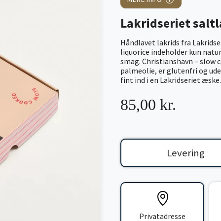
Lakridseriet salt
Håndlavet lakrids fra Lakridse
liquorice indeholder kun natu
smag. Christianshavn – slow c
palmeolie, er glutenfri og ud
fint ind i en Lakridseriet æske.
85,00 kr.
Levering
Privatadresse