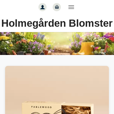
Gå til hoved-indhold
Holmegården Blomster