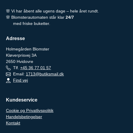
🌸 Vi har åbent alle ugens dage – hele året rundt.
🌸 Blomsterautomaten står klar
24/7
med friske buketter.
Adresse
Holmegården Blomster
Kløverprisvej 3A
2650
Hvidovre
Tlf.
+45 36 77 01 57
Email:
1713@butiksmail.dk
Find vej
Kundeservice
Cookie og Privatlivspolitik
Handelsbetingelser
Kontakt