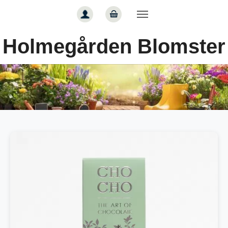
Gå til hoved-indhold
Holmegården Blomster