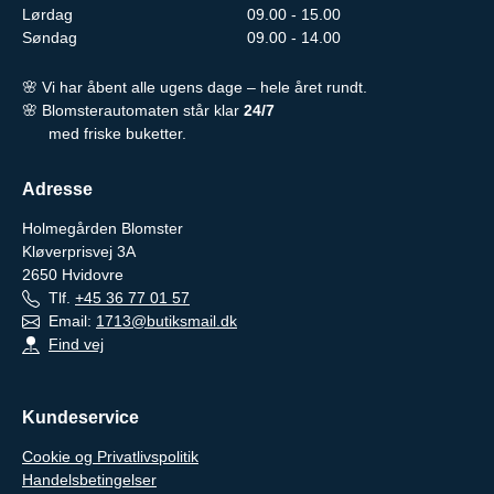
Lørdag
09.00 - 15.00
Søndag
09.00 - 14.00
🌸 Vi har åbent alle ugens dage – hele året rundt.
🌸 Blomsterautomaten står klar
24/7
med friske buketter.
Adresse
Holmegården Blomster
Kløverprisvej 3A
2650
Hvidovre
Tlf.
+45 36 77 01 57
Email:
1713@butiksmail.dk
Find vej
Kundeservice
Cookie og Privatlivspolitik
Handelsbetingelser