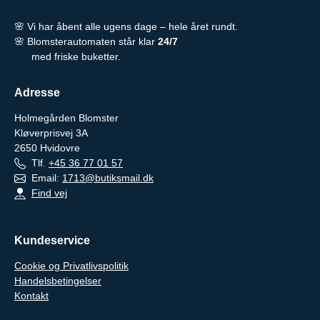
🌸 Vi har åbent alle ugens dage – hele året rundt.
🌸 Blomsterautomaten står klar
24/7
med friske buketter.
Adresse
Holmegården Blomster
Kløverprisvej 3A
2650
Hvidovre
Tlf.
+45 36 77 01 57
Email:
1713@butiksmail.dk
Find vej
Kundeservice
Cookie og Privatlivspolitik
Handelsbetingelser
Kontakt